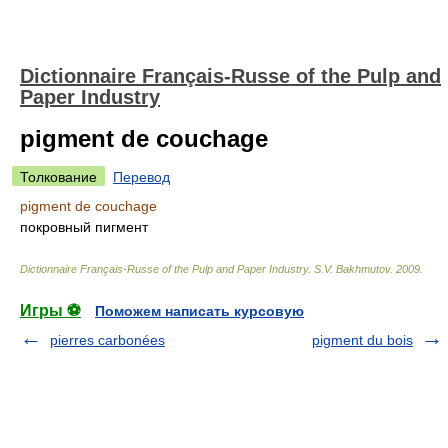
Dictionnaire Français-Russe of the Pulp and
Paper Industry
pigment de couchage
Толкование
Перевод
pigment de couchage
покровный пигмент
Dictionnaire Français-Russe of the Pulp and Paper Industry
.
S.V. Bakhmutov
.
2009
.
Игры ⚽
Поможем написать курсовую
pierres carbonées
pigment du bois